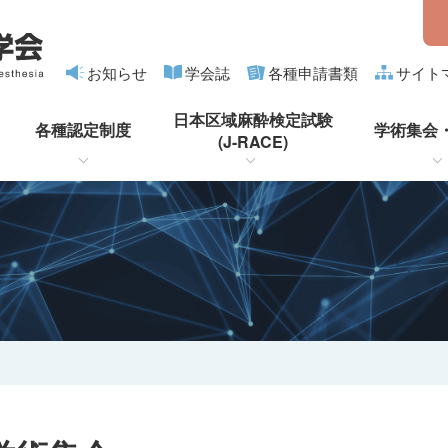
お知らせ
学会誌
各種申請書類
サイト
日本区域麻酔検定試験
各種認定制度
学術集会
(J-RACE)