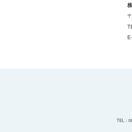
〒
T
E
TEL：08