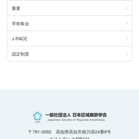
重要
学術集会
J-RACE
認定制度
〒781-0082 高知県高知市南川添24番8号
エストデュオA棟101