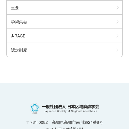
重要
学術集会
J-RACE
認定制度
〒781-0082 高知県高知市南川添24番8号
エストデュオA棟101